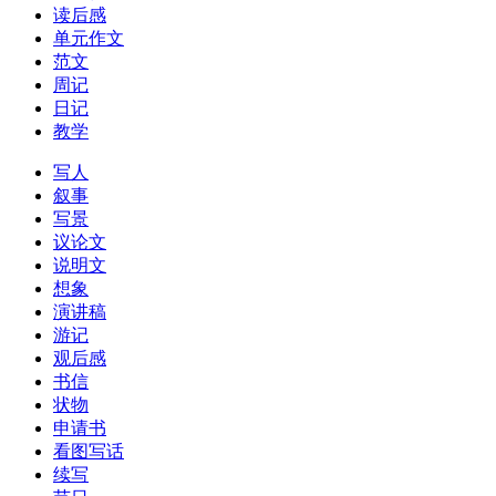
读后感
单元作文
范文
周记
日记
教学
写人
叙事
写景
议论文
说明文
想象
演讲稿
游记
观后感
书信
状物
申请书
看图写话
续写