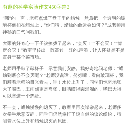
有趣的科学实验作文450字篇2
“嗤”的一声，老师点燃了盘子里的蜡烛，然后把一个透明的玻
璃杯倒扣在蜡烛上，“你们猜，蜡烛的命运会如何？”成老师用
神秘的口气问我们。
大家的好奇心一下子被撩拨了起来，“会灭！”“不会灭！”“肯
定会灭！”教室里传出一阵高过一阵的.声浪，让人怀疑是不是
置身于某个菜市场。
老师用手敲了敲杯子，示意我们安静。我好奇地问老师：“蜡
烛到底会不会灭呢？”老师没说话，努努嘴，看向玻璃杯，我
们顺着老师的目光看去，哇！水位上升了，同学们惊奇地张
大了嘴巴，王雨熙更是夸张，眼睛瞪得圆溜溜的，嘴巴大得
可以塞进一个鸡蛋。
不一会，蜡烛慢慢的熄灭了，教室里再次噪杂起来，老师多
次举手示意安静，同学们仍然像打了鸡血似的议论纷纷，猜
测着水位上升和蜡烛熄灭的原因。