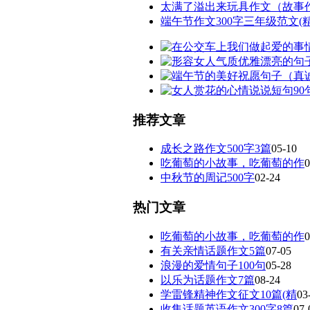
太满了溢出来玩具作文（故事
端午节作文300字三年级范文(
推荐文章
成长之路作文500字3篇
05-10
吃葡萄的小故事，吃葡萄的作
0
中秋节的周记500字
02-24
热门文章
吃葡萄的小故事，吃葡萄的作
0
有关亲情话题作文5篇
07-05
浪漫的爱情句子100句
05-28
以乐为话题作文7篇
08-24
学雷锋精神作文征文10篇(精
03
收集话题英语作文300字8篇
07-