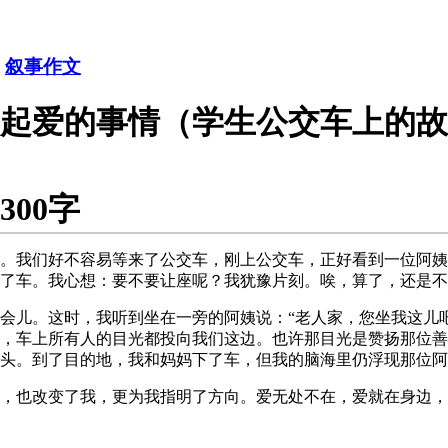
>
叙事作文
起爱的事情（学生公交车上的故
00字
。我们好不容易等来了公交车，刚上公交车，正好看到一位阿姨
了车。我心想：要不要让座呢？我犹豫片刻。唉，算了，还是不
会儿。这时，我听到坐在一旁的阿姨说：“老人家，您坐我这儿
，车上所有人的目光都投向我们这边。也许那目光是赞扬那位善
头。到了目的地，我和妈妈下了车，但我的脑海里仍浮现那位阿
，也改变了我，更为我指明了方向。爱无处不在，爱就在身边，