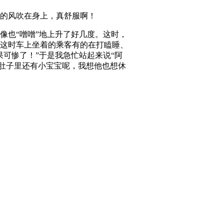
的风吹在身上，真舒服啊！
像也“噌噌”地上升了好几度。这时，
这时车上坐着的乘客有的在打瞌睡、
可惨了！”于是我急忙站起来说“阿
您肚子里还有小宝宝呢，我想他也想休