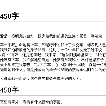
50字
爱是一盏明亮的台灯，照亮着我们前进的道路；爱是一缕清泉，
车一来我拼命地挤上车，气喘吁吁的我上了公交车，却发现人已
我只好拖着疲惫的身子站着，这时，一位中年妇女走了过来说：
头说：“阿姨，还是您坐吧，我不累。”这位阿姨却坚持道：“我还
她没有下车，我不解地望着她，她笑着对我说：“不好意思孩子
天上学肯定很辛苦。”我下了车，心中感到十分温暖，真是一位
知道她叫什么，但是她瘦弱的样子和温暖的笑容永远刻在我的心
人都奉献一点爱，这个世界将会变成美好的人间。
50字
直望着窗外，看看有什么新奇的事情。