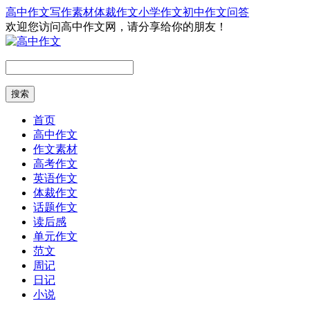
高中作文
写作素材
体裁作文
小学作文
初中作文
问答
欢迎您访问高中作文网，请分享给你的朋友！
搜索
首页
高中作文
作文素材
高考作文
英语作文
体裁作文
话题作文
读后感
单元作文
范文
周记
日记
小说