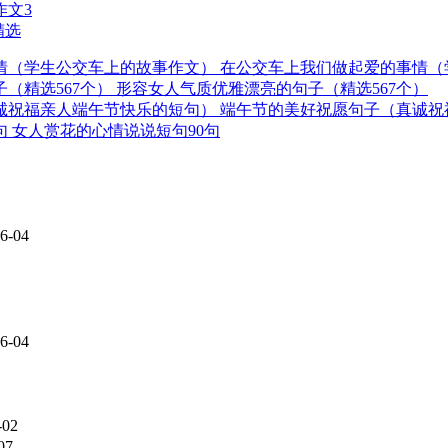
作文3
精选
在公交车上我们做起爱的事情（
形容女人气质优雅漂亮的句子（精选567个）
端午节的美好祝愿句子（真诚祝
女人赏花的心情说说短句90句
6-04
6-04
-02
07